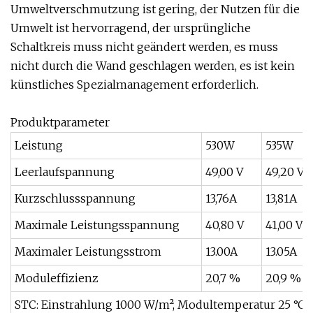
Umweltverschmutzung ist gering, der Nutzen für die
Umwelt ist hervorragend, der ursprüngliche
Schaltkreis muss nicht geändert werden, es muss
nicht durch die Wand geschlagen werden, es ist kein
künstliches Spezialmanagement erforderlich.
Produktparameter
Leistung
530W
535W
Leerlaufspannung
49,00 V
49,20 V
Kurzschlussspannung
13,76A
13,81A
Maximale Leistungsspannung
40,80 V
41,00 V
Maximaler Leistungsstrom
13.00A
13.05A
Moduleffizienz
20,7 %
20,9 %
STC: Einstrahlung 1000 W/m², Modultemperatur 25 °C, 