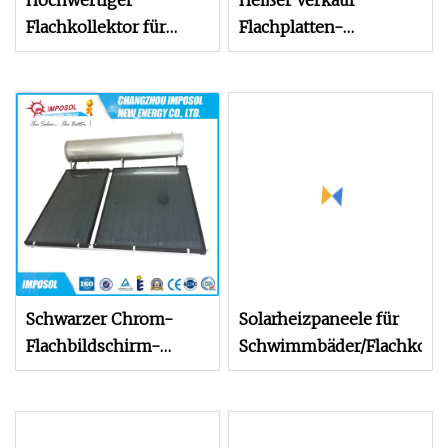
Hochwertiger
Heißer Verkauf
Flachkollektor für
Flachplatten-
Solarpanel-
Solarkollektor,
Warmwasserbereiter
selektiver
Solarthermiekollektor
Schwarzer Chrom-
Solarheizpaneele für
Flachbildschirm-
Schwimmbäder/Flachkolle
Solarkollektor