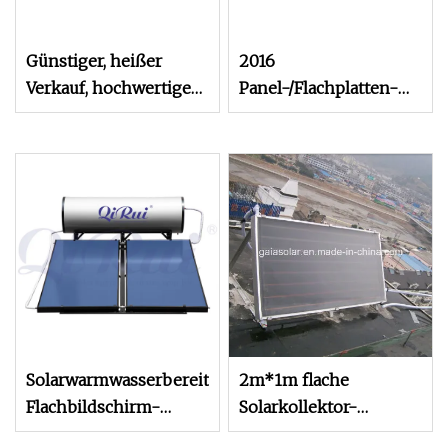
Günstiger, heißer
2016
Verkauf, hochwertiger
Panel-/Flachplatten-
Solarwarmwasserbereiter-
Solarkollektor für
Flachkollektor
Solarwarmwasserbereiter
Solarwarmwasserbereiter-
2m*1m flache
Flachbildschirm-
Solarkollektor-
Solarkollektor
Wasserpaneele