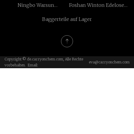
Ningbo Warsun
Foshan Winton Edelosen
Co., GmbH
Beleuchtung Co., Ltd.
Co., Ltd.
Baggerteile auf Lager
Copyright © de.carryonchem.com, Alle Rechte
eva@carryonchem.com
vorbehalten. Email: