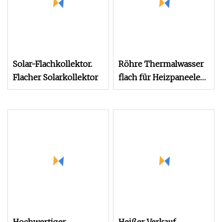
Solar-Flachkollektor.
Röhre Thermalwasser
Flacher Solarkollektor
flach für Heizpaneele
Evakuiertes
Vakuumrohr Laser-
Erlding-Maschine 18-
Röhren-
Heißluftbalkon 18-
Solarkollektor