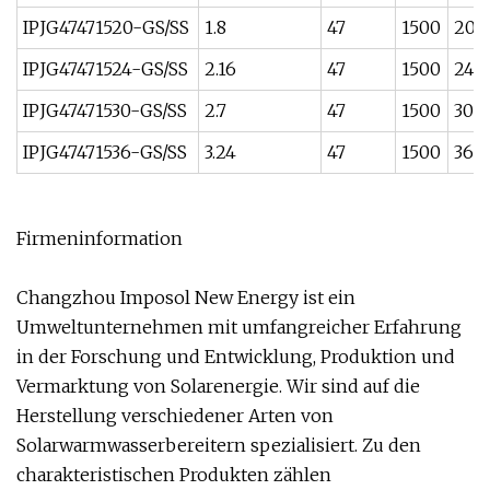
IPJG47471520-GS/SS
1.8
47
1500
20
IPJG47471524-GS/SS
2.16
47
1500
24
IPJG47471530-GS/SS
2.7
47
1500
30
IPJG47471536-GS/SS
3.24
47
1500
36
Firmeninformation
Changzhou Imposol New Energy ist ein
Umweltunternehmen mit umfangreicher Erfahrung
in der Forschung und Entwicklung, Produktion und
Vermarktung von Solarenergie. Wir sind auf die
Herstellung verschiedener Arten von
Solarwarmwasserbereitern spezialisiert. Zu den
charakteristischen Produkten zählen