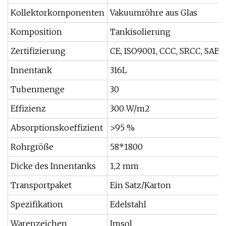
Kollektorkomponenten
Vakuumröhre aus Glas
Komposition
Tankisolierung
Zertifizierung
CE, ISO9001, CCC, SRCC, SABS
Innentank
316L
Tubenmenge
30
Effizienz
300 W/m2
Absorptionskoeffizient
>95 %
Rohrgröße
58*1800
Dicke des Innentanks
1,2 mm
Transportpaket
Ein Satz/Karton
Spezifikation
Edelstahl
Warenzeichen
Imsol