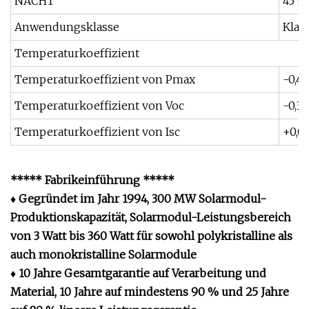
NACHT
45 ± 
Anwendungsklasse
Klas
Temperaturkoeffizient
Temperaturkoeffizient von Pmax
-0,4
Temperaturkoeffizient von Voc
-0,3
Temperaturkoeffizient von Isc
+0,0
***** Fabrikeinführung *****
♦ Gegründet im Jahr 1994, 300 MW Solarmodul-
Produktionskapazität, Solarmodul-Leistungsbereich
von 3 Watt bis 360 Watt für sowohl polykristalline als
auch monokristalline Solarmodule
♦ 10 Jahre Gesamtgarantie auf Verarbeitung und
Material, 10 Jahre auf mindestens 90 % und 25 Jahre