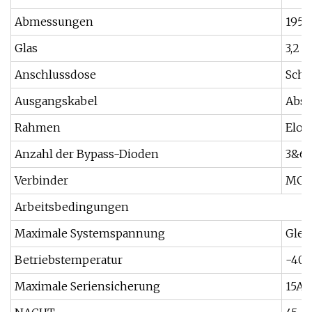
Abmessungen
1956
Glas
3,2 
Anschlussdose
Schu
Ausgangskabel
Absc
Rahmen
Elox
Anzahl der Bypass-Dioden
3&6
Verbinder
MC4
Arbeitsbedingungen
Maximale Systemspannung
Gleic
Betriebstemperatur
-40°
Maximale Seriensicherung
15A