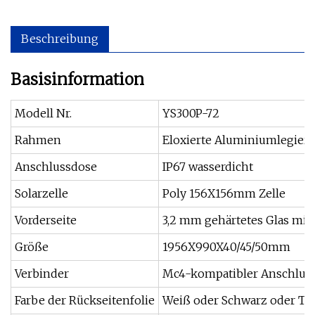
Beschreibung
Basisinformation
Modell Nr.
YS300P-72
Rahmen
Eloxierte Aluminiumlegier
Anschlussdose
IP67 wasserdicht
Solarzelle
Poly 156X156mm Zelle
Vorderseite
3,2 mm gehärtetes Glas mit
Größe
1956X990X40/45/50mm
Verbinder
Mc4-kompatibler Anschlus
Farbe der Rückseitenfolie
Weiß oder Schwarz oder Tr