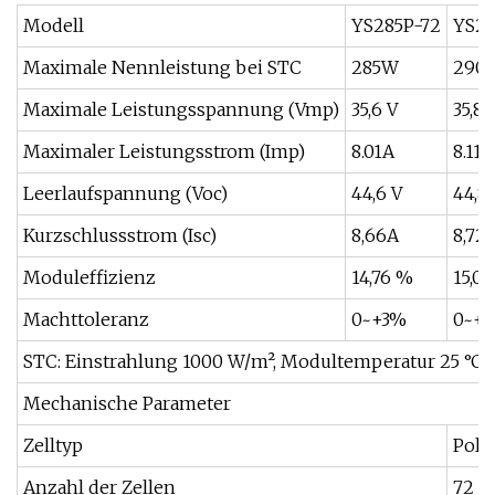
Modell
YS285P-72
YS29
Maximale Nennleistung bei STC
285W
290
Maximale Leistungsspannung (Vmp)
35,6 V
35,8 
Maximaler Leistungsstrom (Imp)
8.01A
8.11A
Leerlaufspannung (Voc)
44,6 V
44,8 
Kurzschlussstrom (Isc)
8,66A
8,72
Moduleffizienz
14,76 %
15,0
Machttoleranz
0~+3%
0~+
STC: Einstrahlung 1000 W/m², Modultemperatur 25 °C, 
Mechanische Parameter
Zelltyp
Polyk
Anzahl der Zellen
72 (